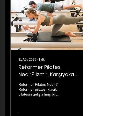
31 Ağu 2025
∙
1
dk.
Reformer Pilates
Nedir? İzmir, Karşıyaka
pilates Güç ve
Reformer Pilates Nedir?
Esnekliğin Sırrı
Reformer pilates, klasik
pilatesin geliştirilmiş bir
versiyonudur ve
özelleştirilmiş bir makine
(Reformer)...