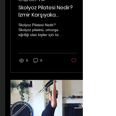
31 Ağu 2025
∙
1
dk.
Skolyoz Pilatesi Nedir?
İzmir Karşıyaka
Omurga Sağlığını
Skolyoz Pilatesi Nedir?
Destekleyen Egzersiz
Skolyoz pilatesi, omurga
eğriliği olan kişiler için özel
olarak tasarlanmış pilates
türüdür. Bu egzersizler,
hem...
9
0