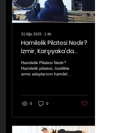
31 Ağu 2025
∙
1
dk.
Hamilelik Pilatesi Nedir?
İzmir, Karşıyaka'da
Anne Adayları İçin
Hamilelik Pilatesi Nedir?
Güvenli Egzersiz
Hamilelik pilatesi, özellikle
anne adaylarının hamilelik
sürecinde güvenli ve etkili
bir şekilde bedenlerini...
0
0