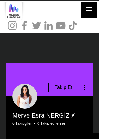
Diğer Eylemler
Takip Et
Yazar
Merve Esra NERGİZ
0 Takipçiler
0 Takip edilenler