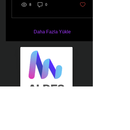
8
0
Daha Fazla Yükle