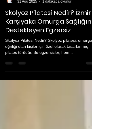
Merve Esra NERGİZ
31 Ağu 2025
1 dakikada okunur
Skolyoz Pilatesi Nedir? İzmir
Karşıyaka Omurga Sağlığını
Destekleyen Egzersiz
Skolyoz Pilatesi Nedir? Skolyoz pilatesi, omurga
eğriliği olan kişiler için özel olarak tasarlanmış
pilates türüdür. Bu egzersizler, hem...