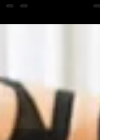
Hamilelik Pilatesi Nedir? Hamilelik pilatesi, özellikle
anne adaylarının hamilelik sürecinde güvenli ve
etkili bir şekilde bedenlerini...